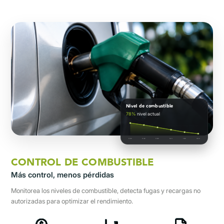
Nivel de combustible
78%
nivel actual
00h
04h
08h
12h
16h
20h
CONTROL DE COMBUSTIBLE
Más control, menos pérdidas
Monitorea los niveles de combustible, detecta fugas y recargas no
autorizadas para optimizar el rendimiento.