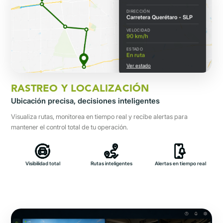
DIRECCIÓN
Carretera Querétaro - SLP
VELOCIDAD
89 km/h
ESTADO
En ruta
Ver estado
RASTREO Y LOCALIZACIÓN
Ubicación precisa, decisiones inteligentes
Visualiza rutas, monitorea en tiempo real y recibe alertas para
mantener el control total de tu operación.
Visibilidad total
Rutas inteligentes
Alertas en tiempo real