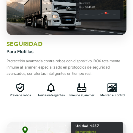
Querétaro
Hoy, 08:41 AM
SEGURIDAD
Para Flotillas
Protección avanzada contra robos con dispositivo IBOX totalmente
inmune al jammer, especializado en protocolos de seguridad
avanzados, con alertas inteligentes en tiempo real.
Previene robos
Alertas inteligentes
Inmune al jammer
Mantén el control
Unidad 1257
En movimiento