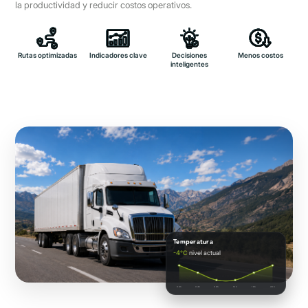
la productividad y reducir costos operativos.
Rutas optimizadas
Indicadores clave
Decisiones
Menos costos
inteligentes
Temperatura
-4°C
nivel actual
00h
04h
08h
12h
16h
20h